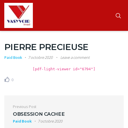
PIERRE PRECIEUSE
Paid Book
7 octobre 2020
Leave a comment
[pdf-light-viewer id="6794"]
0
Navigation de l’article
Previous Post
OBSESSION CACHEE
Paid Book
7 octobre 2020