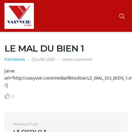
LE MAL DU BIEN 1
Paid Movie
22 juillet 2020
Leave a comment
[arve
url=”http://vasyvoir.com/media/films/low/LE_MAL_DU_BIEN_1.
/]
0
Navigation de l’article
Previous Post
LE GIGOLO 3