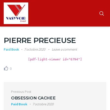
PIERRE PRECIEUSE
Paid Book
7 octobre 2020
Leave a comment
[pdf-light-viewer id="6794"]
0
Navigation de l’article
Previous Post
OBSESSION CACHEE
Paid Book
7 octobre 2020