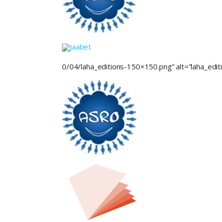
Jaabet
0/04/laha_editions-150×150.png” alt=”laha_editi