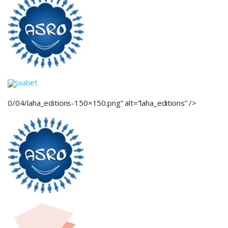
Jaabet
0/04/laha_editions-150×150.png” alt=”laha_editions” />