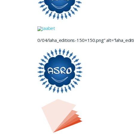
Jaabet
0/04/laha_editions-150×150.png” alt=”laha_editi