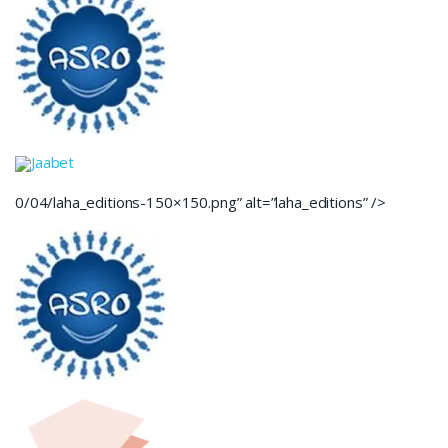
Jaabet
0/04/laha_editions-150×150.png” alt=”laha_editions” />