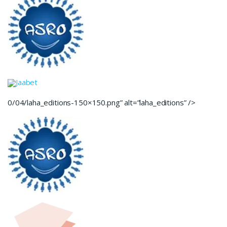
Jaabet
0/04/laha_editions-150×150.png” alt=”laha_editions” />