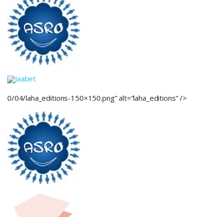
Jaabet
0/04/laha_editions-150×150.png” alt=”laha_editions” />