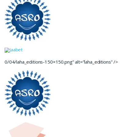
Jaabet
0/04/laha_editions-150×150.png” alt=”laha_editions” />