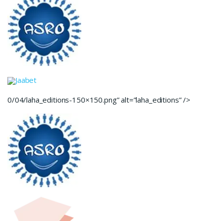
Jaabet
0/04/laha_editions-150×150.png” alt=”laha_editions” />