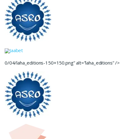
Jaabet
0/04/laha_editions-150×150.png” alt=”laha_editions” />