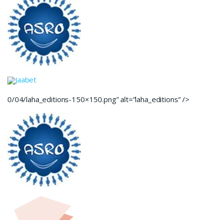
Jaabet
0/04/laha_editions-150×150.png” alt=”laha_editions” />