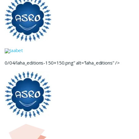
Jaabet
0/04/laha_editions-150×150.png” alt=”laha_editions” />