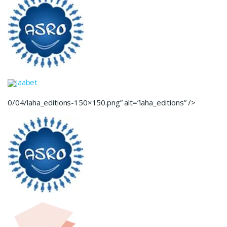
Jaabet
0/04/laha_editions-150×150.png” alt=”laha_editions” />