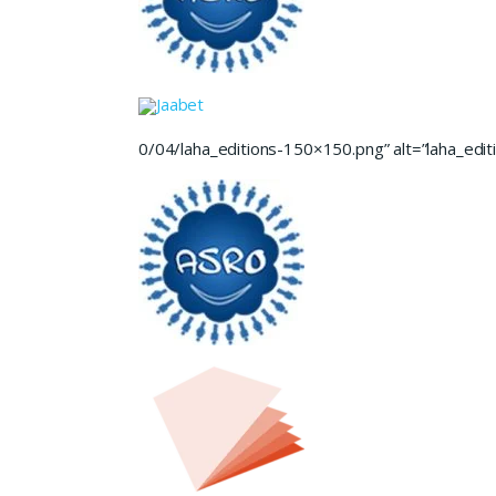
Jaabet
0/04/laha_editions-150×150.png” alt=”laha_editi