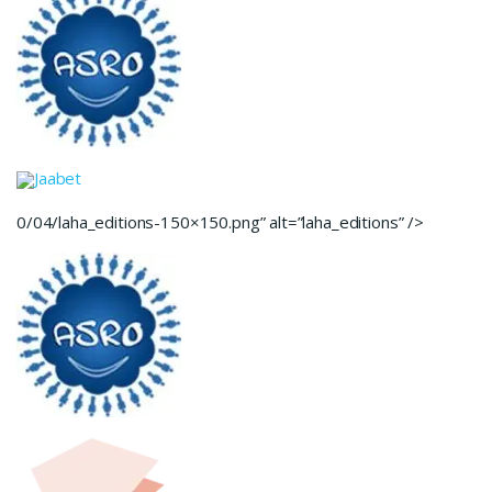
Jaabet
0/04/laha_editions-150×150.png” alt=”laha_editions” />