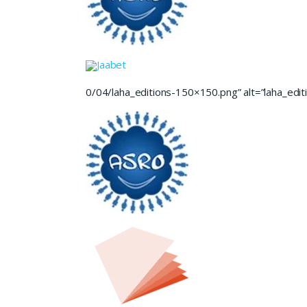
Jaabet
0/04/laha_editions-150×150.png” alt=”laha_editi