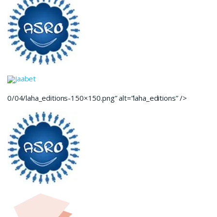
Jaabet
0/04/laha_editions-150×150.png” alt=”laha_editions” />