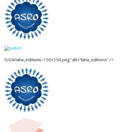
Jaabet
0/04/laha_editions-150×150.png” alt=”laha_editions” />