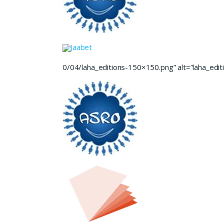
Jaabet
0/04/laha_editions-150×150.png” alt=”laha_editi