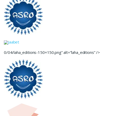
Jaabet
0/04/laha_editions-150×150.png” alt=”laha_editions” />