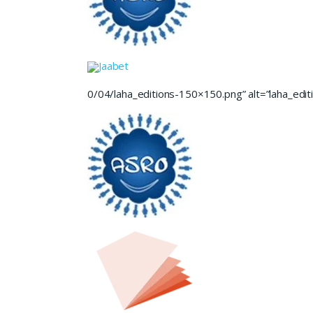
Jaabet
0/04/laha_editions-150×150.png” alt=”laha_editi