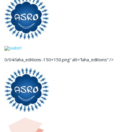
Jaabet
0/04/laha_editions-150×150.png” alt=”laha_editions” />