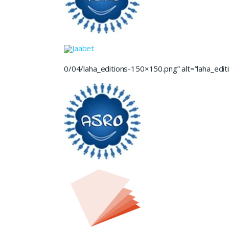
Jaabet
0/04/laha_editions-150×150.png” alt=”laha_editi