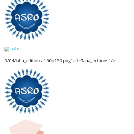
Jaabet
0/04/laha_editions-150×150.png” alt=”laha_editions” />