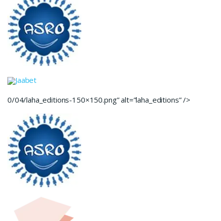
Jaabet
0/04/laha_editions-150×150.png” alt=”laha_editions” />