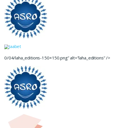
Jaabet
0/04/laha_editions-150×150.png” alt=”laha_editions” />