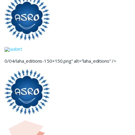
Jaabet
0/04/laha_editions-150×150.png” alt=”laha_editions” />