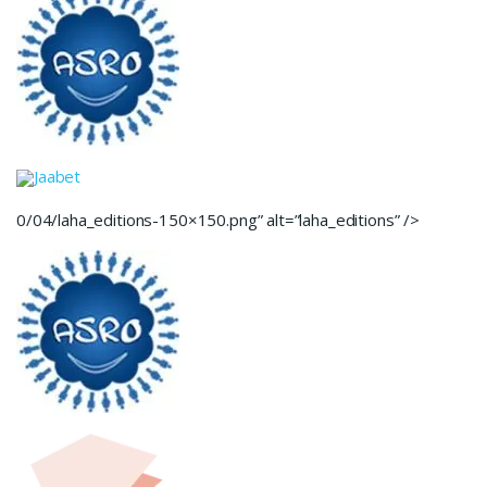
Jaabet
0/04/laha_editions-150×150.png” alt=”laha_editions” />