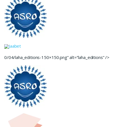
Jaabet
0/04/laha_editions-150×150.png” alt=”laha_editions” />