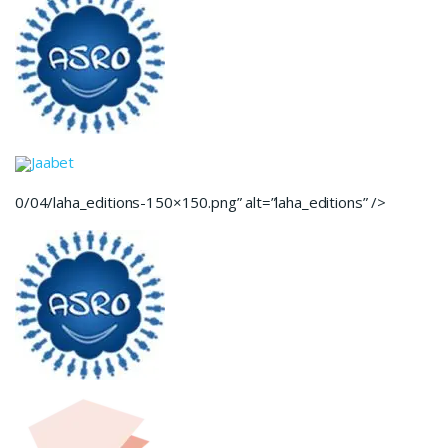
Jaabet
0/04/laha_editions-150×150.png” alt=”laha_editions” />