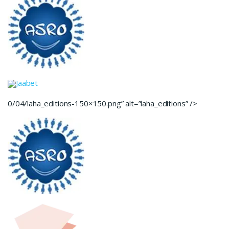
Jaabet
0/04/laha_editions-150×150.png” alt=”laha_editions” />