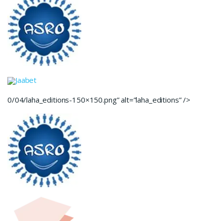
Jaabet
0/04/laha_editions-150×150.png” alt=”laha_editions” />