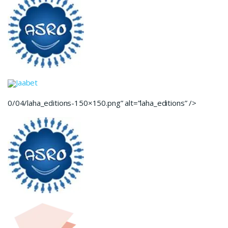
Jaabet
0/04/laha_editions-150×150.png” alt=”laha_editions” />