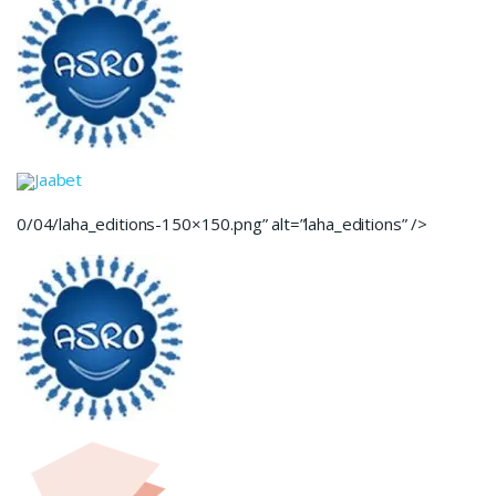
Jaabet
0/04/laha_editions-150×150.png” alt=”laha_editions” />