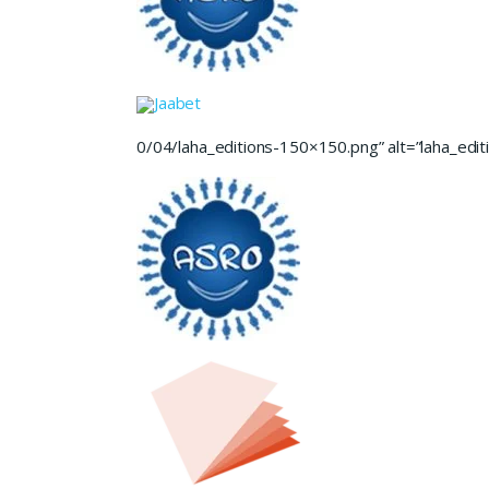
Jaabet
0/04/laha_editions-150×150.png” alt=”laha_editi