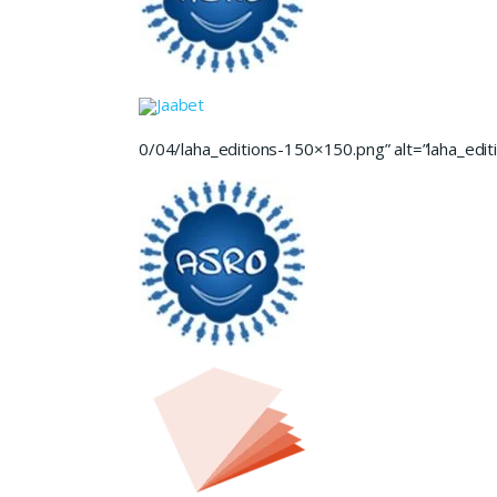
Jaabet
0/04/laha_editions-150×150.png” alt=”laha_editi