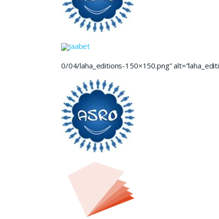
Jaabet
0/04/laha_editions-150×150.png” alt=”laha_editi