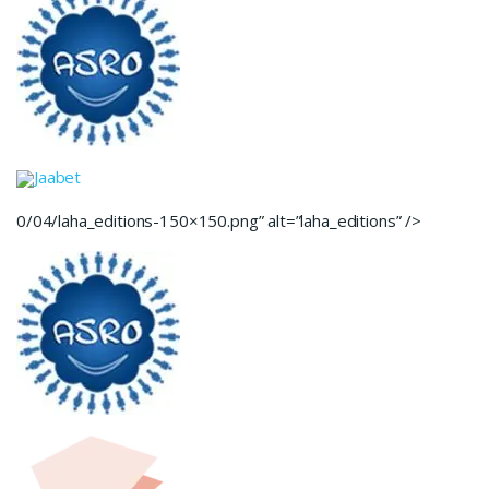
Jaabet
0/04/laha_editions-150×150.png” alt=”laha_editions” />