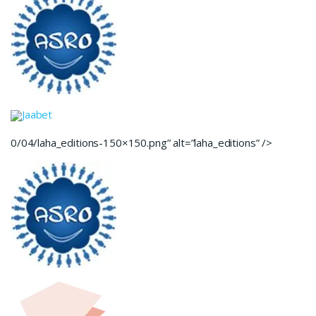
Jaabet
0/04/laha_editions-150×150.png” alt=”laha_editions” />