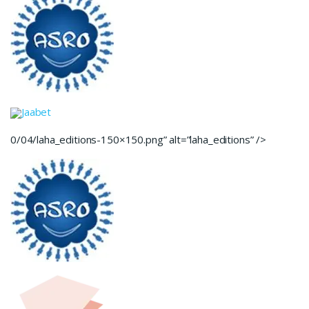
Jaabet
0/04/laha_editions-150×150.png” alt=”laha_editions” />