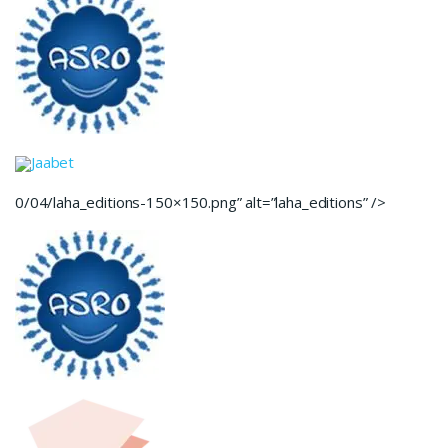
Jaabet
0/04/laha_editions-150×150.png” alt=”laha_editions” />