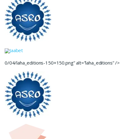
Jaabet
0/04/laha_editions-150×150.png” alt=”laha_editions” />