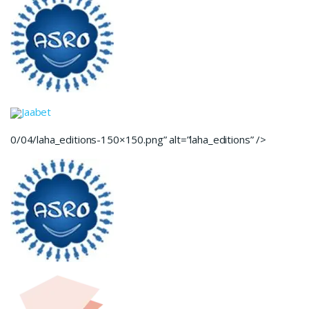
Jaabet
0/04/laha_editions-150×150.png” alt=”laha_editions” />