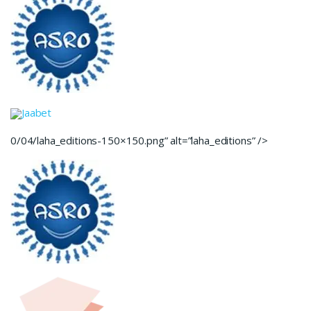
Jaabet
0/04/laha_editions-150×150.png” alt=”laha_editions” />