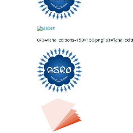
Jaabet
0/04/laha_editions-150×150.png” alt=”laha_editi