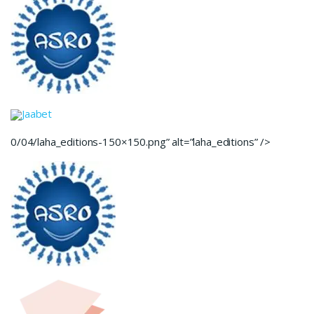
Jaabet
0/04/laha_editions-150×150.png” alt=”laha_editions” />