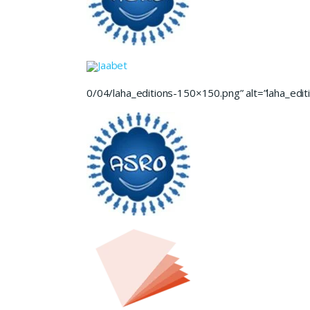
Jaabet
0/04/laha_editions-150×150.png” alt=”laha_editi