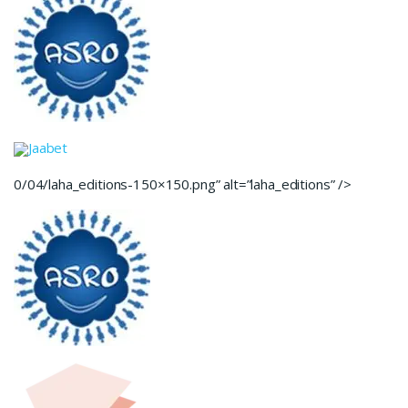
Jaabet
0/04/laha_editions-150×150.png” alt=”laha_editions” />